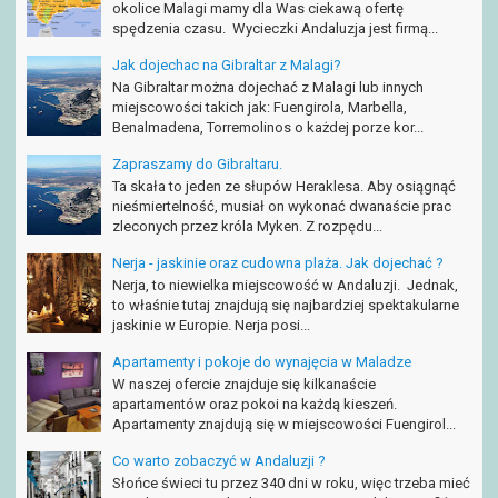
okolice Malagi mamy dla Was ciekawą ofertę
spędzenia czasu. Wycieczki Andaluzja jest firmą...
Jak dojechac na Gibraltar z Malagi?
Na Gibraltar można dojechać z Malagi lub innych
miejscowości takich jak: Fuengirola, Marbella,
Benalmadena, Torremolinos o każdej porze kor...
Zapraszamy do Gibraltaru.
Ta skała to jeden ze słupów Heraklesa. Aby osiągnąć
nieśmiertelność, musiał on wykonać dwanaście prac
zleconych przez króla Myken. Z rozpędu...
Nerja - jaskinie oraz cudowna plaża. Jak dojechać ?
Nerja, to niewielka miejscowość w Andaluzji. Jednak,
to właśnie tutaj znajdują się najbardziej spektakularne
jaskinie w Europie. Nerja posi...
Apartamenty i pokoje do wynajęcia w Maladze
W naszej ofercie znajduje się kilkanaście
apartamentów oraz pokoi na każdą kieszeń.
Apartamenty znajdują się w miejscowości Fuengirol...
Co warto zobaczyć w Andaluzji ?
Słońce świeci tu przez 340 dni w roku, więc trzeba mieć