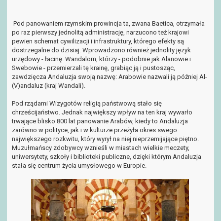
Pod panowaniem rzymskim prowincja ta, zwana Baetica, otrzymała
po raz pierwszy jednolitą administrację, narzucono też krajowi
pewien schemat cywilizacji i infrastruktury, którego efekty są
dostrzegalne do dzisiaj. Wprowadzono również jednolity język
urzędowy - łacinę. Wandalom, którzy - podobnie jak Alanowie i
Swebowie - przemierzali tę krainę, grabiąc ją i pustosząc,
zawdzięcza Andaluzja swoją nazwę: Arabowie nazwali ją później Al-
(V)andaluz (kraj Wandali).
Pod rządami Wizygotów religią państwową stało się
chrześcijaństwo. Jednak największy wpływ na ten kraj wywarło
trwające blisko 800 lat panowanie Arabów, kiedy to Andaluzja
zarówno w polityce, jak i w kulturze przeżyła okres swego
największego rozkwitu, który wyrył na niej nieprzemijające piętno.
Muzułmańscy zdobywcy wznieśli w miastach wielkie meczety,
uniwersytety, szkoły i biblioteki publiczne, dzięki którym Andaluzja
stała się centrum życia umysłowego w Europie.