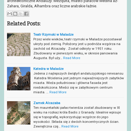
architektoniczne Andaluzji: Mezquita, miasto pałaców Medina az-
Zahara, Giralda, Alhambra oraz liczne arabskie łaźnie.
Related Posts:
Teatr Rzymski w Maladze
Przez wiele wieków, teatr rzymski w Maladze pozostawał
ukryty pod ziemią. Położony jest u podnóża wzgórza na
zachód od Alcazaby . Został odkryty w 1951 roku.
Zbudowany w pierwszym wieku, w okresie panowania
Augusta. Był uży…
Read More
Katedra w Maladze
Jedena z najlepszych świątyń andaluzyjskiego renesansu
Katedra Wcielenia jest jednym najważniejszych zabytków
miasta. Wieża południowa i główna fasada jest
niedokończona. Mieści się w zabytkowym centrum
miasta. …
Read More
Zamek Alcazaba
Ten mauretański pałac-twierdza został zbudowany w XI
wieku na rozkaz króla Badis z Granady. Idealnie wpisuje
się w topografię, wykorzystując wzgórze do jego
wysokości .Składa się z dwóch koncentrycznych ścian.
Zewnętrzna czę…
Read More