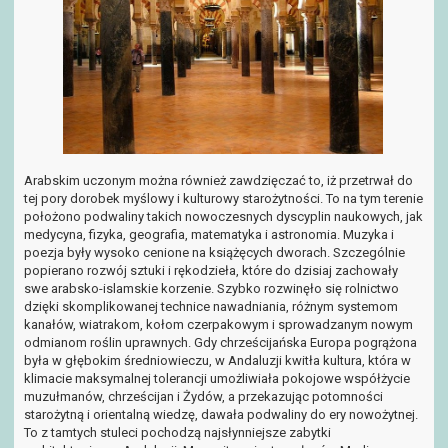
Arabskim uczonym można również zawdzięczać to, iż przetrwał do
tej pory dorobek myślowy i kulturowy starożytności. To na tym terenie
położono podwaliny takich nowoczesnych dyscyplin naukowych, jak
medycyna, fizyka, geografia, matematyka i astronomia. Muzyka i
poezja były wysoko cenione na książęcych dworach. Szczególnie
popierano rozwój sztuki i rękodzieła, które do dzisiaj zachowały
swe arabsko-islamskie korzenie. Szybko rozwinęło się rolnictwo
dzięki skomplikowanej technice nawadniania, różnym systemom
kanałów, wiatrakom, kołom czerpakowym i sprowadzanym nowym
odmianom roślin uprawnych. Gdy chrześcijańska Europa pogrążona
była w głębokim średniowieczu, w Andaluzji kwitła kultura, która w
klimacie maksymalnej tolerancji umożliwiała pokojowe współżycie
muzułmanów, chrześcijan i Żydów, a przekazując potomności
starożytną i orientalną wiedzę, dawała podwaliny do ery nowożytnej.
To z tamtych stuleci pochodzą najsłynniejsze zabytki