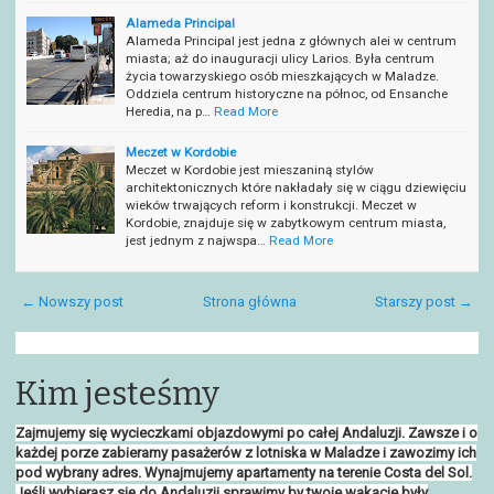
Alameda Principal
Alameda Principal jest jedna z głównych alei w centrum
miasta; aż do inauguracji ulicy Larios. Była centrum
życia towarzyskiego osób mieszkających w Maladze.
Oddziela centrum historyczne na północ, od Ensanche
Heredia, na p…
Read More
Meczet w Kordobie
Meczet w Kordobie jest mieszaniną stylów
architektonicznych które nakładały się w ciągu dziewięciu
wieków trwających reform i konstrukcji. Meczet w
Kordobie, znajduje się w zabytkowym centrum miasta,
jest jednym z najwspa…
Read More
← Nowszy post
Strona główna
Starszy post →
Kim jesteśmy
Zajmujemy się wycieczkami objazdowymi po całej Andaluzji. Zawsze i o
każdej porze zabieramy pasażerów z lotniska w Maladze i zawozimy ich
pod wybrany adres. Wynajmujemy apartamenty na terenie Costa del Sol.
Jeśli wybierasz się do Andaluzji sprawimy by twoje wakacje były