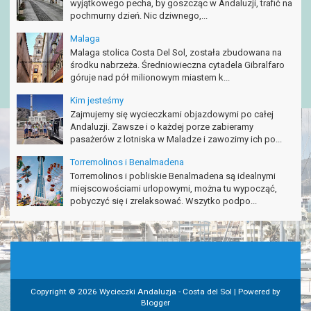
wyjątkowego pecha, by goszcząc w Andaluzji, trafić na
pochmurny dzień. Nic dziwnego,...
Malaga
Malaga stolica Costa Del Sol, została zbudowana na
środku nabrzeża. Średniowieczna cytadela Gibralfaro
góruje nad pół milionowym miastem k...
Kim jesteśmy
Zajmujemy się wycieczkami objazdowymi po całej
Andaluzji. Zawsze i o każdej porze zabieramy
pasażerów z lotniska w Maladze i zawozimy ich po...
Torremolinos i Benalmadena
Torremolinos i pobliskie Benalmadena są idealnymi
miejscowościami urlopowymi, można tu wypocząć,
pobyczyć się i zrelaksować. Wszytko podpo...
Copyright ©
2026
Wycieczki Andaluzja - Costa del Sol
| Powered by
Blogger