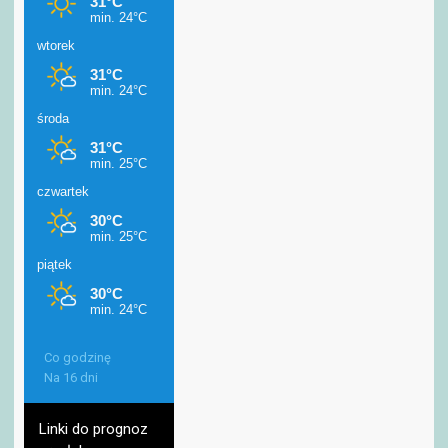
Co godzinę
Na 16 dni
Linki do prognoz