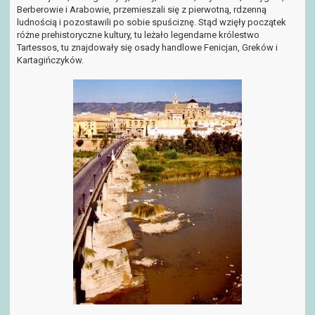
t
Berberowie i Arabowie, przemieszali się z pierwotną, rdzenną
i
ludnością i pozostawili po sobie spuściznę. Stąd wzięły początek
o
różne prehistoryczne kultury, tu leżało legendarne królestwo
n
Tartessos, tu znajdowały się osady handlowe Fenicjan, Greków i
Kartagińczyków.