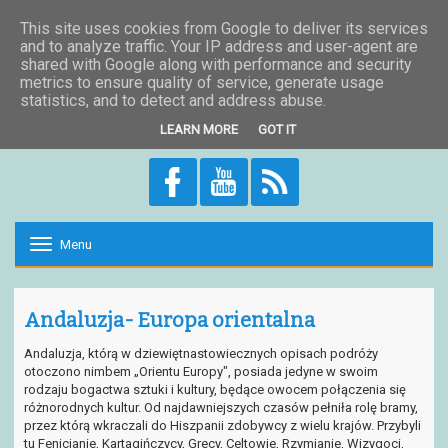
Wycieczki Andaluzja -
This site uses cookies from Google to deliver its services
and to analyze traffic. Your IP address and user-agent are
shared with Google along with performance and security
Costa del Sol
metrics to ensure quality of service, generate usage
statistics, and to detect and address abuse.
Transfery z lotniska, wycieczki objazdowe , apartamenty na Costa del
Sol
LEARN MORE
GOT IT
Menu
T
o
g
g
Andaluzja- Europa orientalna
l
e
n
Andaluzja, którą w dziewiętnastowiecznych opisach podróży
a
otoczono nimbem „Orientu Europy", posiada jedyne w swoim
v
rodzaju bogactwa sztuki i kultury, będące owocem połączenia się
i
różnorodnych kultur. Od najdawniejszych czasów pełniła rolę bramy,
g
przez którą wkraczali do Hiszpanii zdobywcy z wielu krajów. Przybyli
a
tu Fenicjanie, Kartagińczycy, Grecy, Celtowie, Rzymianie, Wizygoci,