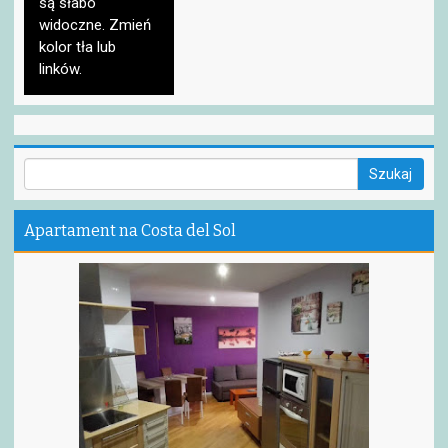
są słabo
widoczne. Zmień
kolor tła lub
linków.
Apartament na Costa del Sol